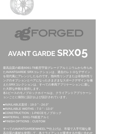
05
SRX
AVANT GARDE
最高品質の鍛造6061-T6航空宇宙グレードアルミニウムから作られ
たAVANTGARDE SRXコレクションは、過去のレトロなデザイン
を現代風にアレンジしたものです。指向性リングまたは非指向性リ
ングのオプションとペアになったさまざまなスポークデザインを備
えたSRXコレクションは、すべての車両アプリケーションに適し
た大胆な外観を提供します。
各1ピースのモノブロックホイールは、クライアントアプリケーシ
ョンごとに個別に設計および設計されています。
■AVAILABLE直径：19.0 " - 24.0"
■AVAILABLE WIDTHS：7.0 " - 13.0"
■CONSTRUCTION：1-PIECEモノブロック
■MATERIAL：6061-T6鍛造アルミ
■FINISH OPTIONS：CUSTOM
すべてのAVANTGARDEWHEEL™仕上げは、市場で入手可能な最
高品質の素材を使用して、各クライアントが要求する仕様に合わせ