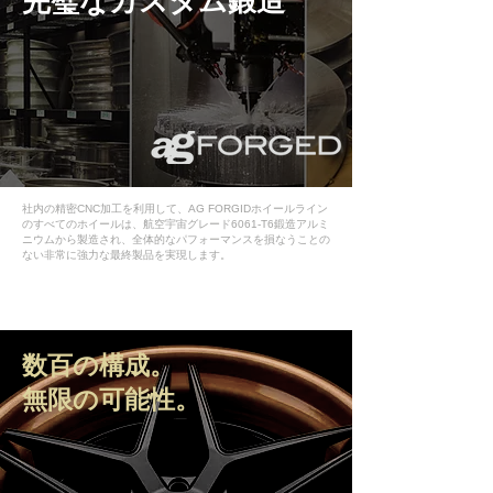
​完璧なカスタム鍛造
社内の精密CNC加工を利用して、AG FORGIDホイールライン
のすべてのホイールは、航空宇宙グレード6061-T6鍛造アルミ
ニウムから製造され、全体的なパフォーマンスを損なうことの
ない非常に強力な最終製品を実現します。
数百の構成。
無限の可能性。