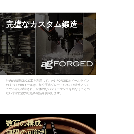
​完璧なカスタム鍛造
社内の精密CNC加工を利用して、AG FORGIDホイールライン
のすべてのホイールは、航空宇宙グレード6061-T6鍛造アルミ
ニウムから製造され、全体的なパフォーマンスを損なうことの
ない非常に強力な最終製品を実現します。
数百の構成。
無限の可能性。