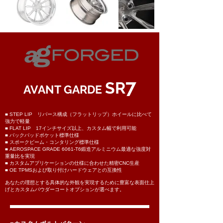
7
SR
AVANT GARDE
■ STEP LIP リバース構成（フラットリップ）ホイールに比べて
強力で軽量
■ FLAT LIP 17インチサイズ以上、カスタム幅で利用可能
■ バックパッドポケット標準仕様
■ スポークビーム・コンタリング標準仕様
■ AEROSPACE GRADE 6061-T6鍛造アルミニウム
最適な強度対
重量比を実現
■ カスタムアプリケーションの仕様に合わせた精密CNC生産
■ OE TPMSおよび取り付けハードウェアとの互換性
あなたの理想とする
具体的な外観を実現するために豊富な表面仕上
げとカスタムパウダーコートオプションが選べます。