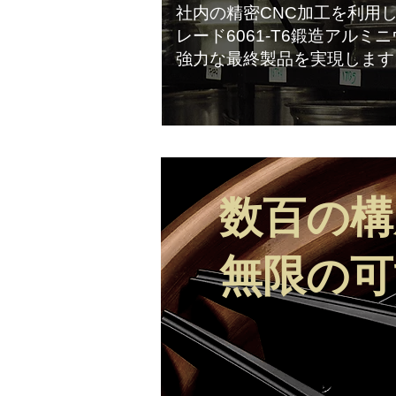
社内の精密CNC加工を利用し
レード6061-T6鍛造アル
強力な最終製品を実現します
数百の構
無限の可