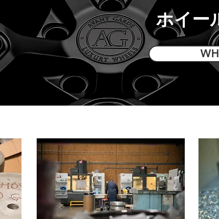
ホイー
WH