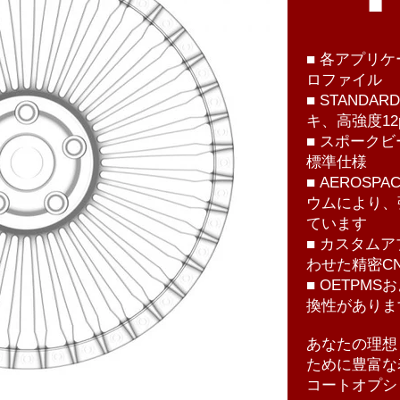
■ 各アプリ
ロファイル
■ STANDAR
キ、高強度12
■ スポーク
標準仕様
■ AEROSPA
ウムにより、
ています
■ カスタム
わせた精密C
■ OETPM
換性がありま
あなたの理想
ために豊富な
コートオプシ