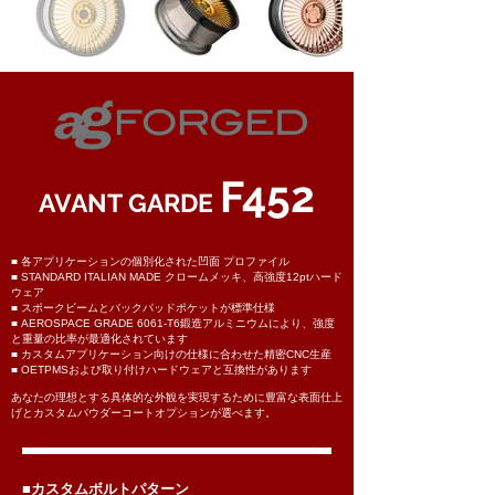
F452
AVANT GARDE
■ 各アプリケーションの個別化された凹面 プロファイル
■ STANDARD ITALIAN MADE クロームメッキ、高強度12ptハード
ウェア
■ スポークビームとバックパッドポケットが標準仕様
■ AEROSPACE GRADE 6061-T6鍛造アルミニウムにより、強度
と重量の比率が最適化されています
■ カスタムアプリケーション向けの仕様に合わせた精密CNC生産
■ OETPMSおよび取り付けハードウェアと互換性があります
あなたの理想とする
具体的な外観を実現するために豊富な表面仕上
げとカスタムパウダーコートオプションが選べます。
■カスタムボルトパターン