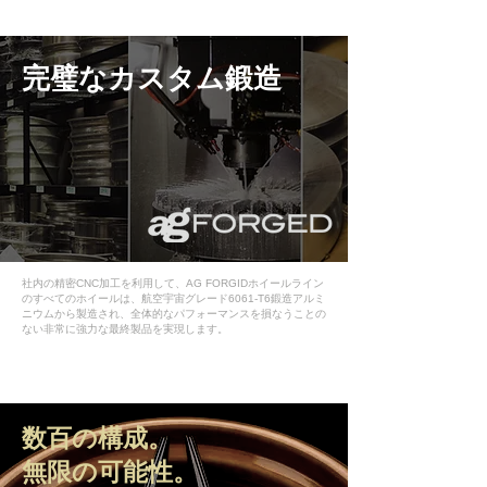
​完璧なカスタム鍛造
社内の精密CNC加工を利用して、AG FORGIDホイールライン
のすべてのホイールは、航空宇宙グレード6061-T6鍛造アルミ
ニウムから製造され、全体的なパフォーマンスを損なうことの
ない非常に強力な最終製品を実現します。
数百の構成。
無限の可能性。