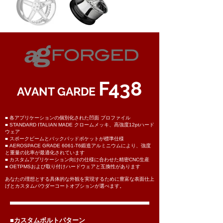
F438
AVANT GARDE
■ 各アプリケーションの個別化された凹面 プロファイル
■ STANDARD ITALIAN MADE クロームメッキ、高強度12ptハード
ウェア
■ スポークビームとバックパッドポケットが標準仕様
■ AEROSPACE GRADE 6061-T6鍛造アルミニウムにより、強度
と重量の比率が最適化されています
■ カスタムアプリケーション向けの仕様に合わせた精密CNC生産
■ OETPMSおよび取り付けハードウェアと互換性があります
あなたの理想とする
具体的な外観を実現するために豊富な表面仕上
げとカスタムパウダーコートオプションが選べます。
■カスタムボルトパターン