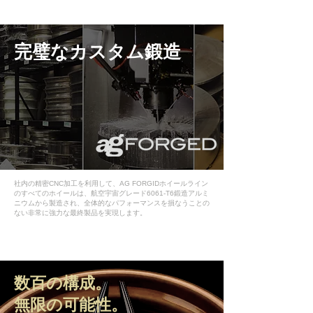
​完璧なカスタム鍛造
社内の精密CNC加工を利用して、AG FORGIDホイールライン
のすべてのホイールは、航空宇宙グレード6061-T6鍛造アルミ
ニウムから製造され、全体的なパフォーマンスを損なうことの
ない非常に強力な最終製品を実現します。
数百の構成。
無限の可能性。