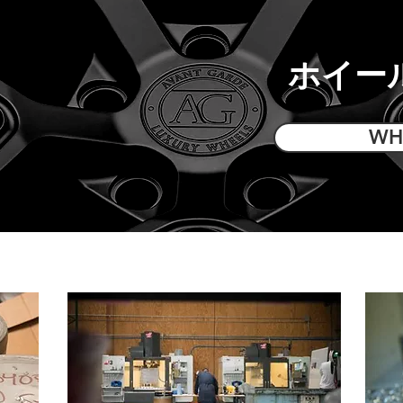
ホイー
WH