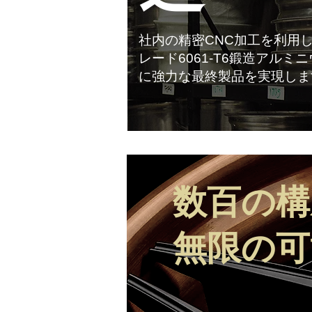
社内の精密CNC加工を利用し
レード6061-T6鍛造アル
に強力な最終製品を実現しま
数百の構
無限の可