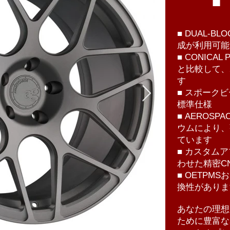
■ DUAL-BL
成が利用可能
■ CONICA
と比較して、
す
■ スポーク
標準仕様
■ AEROSPA
ウムにより、
ています
■ カスタム
わせた精密C
■ OETP
換性がありま
あなたの理想
ために豊富な