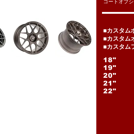
コートオプシ
■カスタム
■カスタム
■カスタム
18"
19"
20"
21"
22"