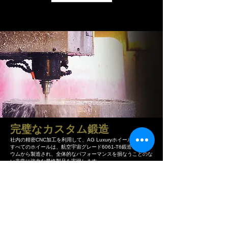
​完璧なカスタム鍛造
社内の精密CNC加工を利用して、AG Luxuryホイールラインの
すべてのホイールは、航空宇宙グレード6061-T6鍛造アルミニ
ウムから製造され、全体的なパフォーマンスを損なうことのな
い非常に強力な最終製品を実現します。
数百の構成。
無限の可能性。