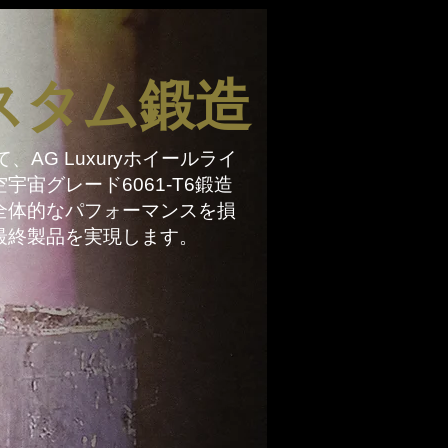
スタム鍛造
AG Luxuryホイールライ
宙グレード6061-T6鍛造
全体的なパフォーマンスを損
最終製品を実現します。