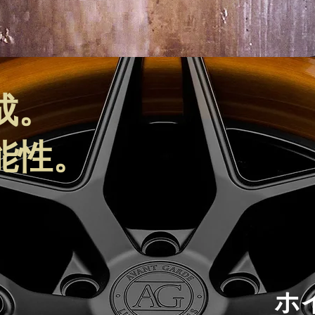
成。
能性。
ホ