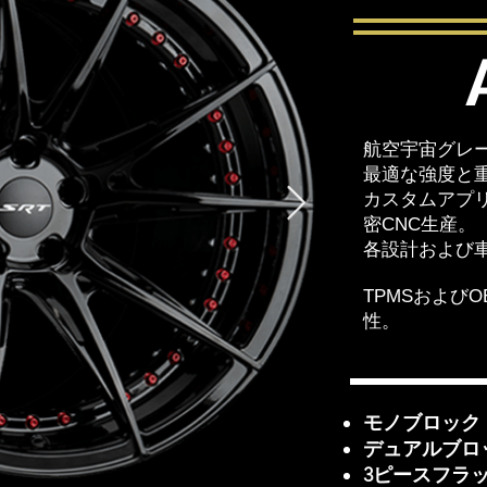
航空宇宙グレー
最適な強度と
カスタムアプ
密CNC生産。
各設計および
TPMSおよび
性。
モノブロック
デュアルブロ
3ピースフラ