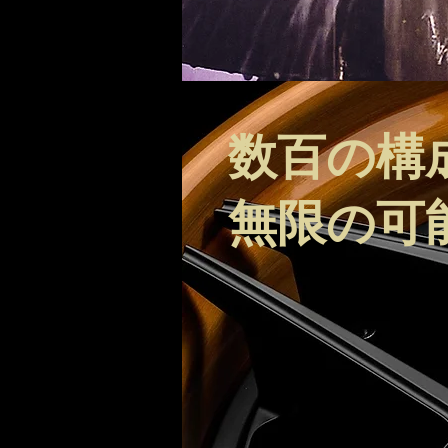
数百の構
無限の可