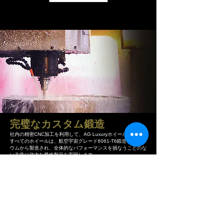
​完璧なカスタム鍛造
社内の精密CNC加工を利用して、AG Luxuryホイールラインの
すべてのホイールは、航空宇宙グレード6061-T6鍛造アルミニ
ウムから製造され、全体的なパフォーマンスを損なうことのな
い非常に強力な最終製品を実現します。
数百の構成。
無限の可能性。